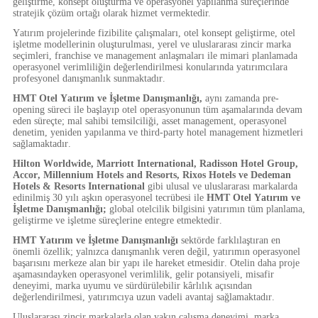
geliştirme, konsept oluşturma ve operasyonel yapılanma süreçlerinde
stratejik çözüm ortağı olarak hizmet vermektedir.
Yatırım projelerinde fizibilite çalışmaları, otel konsept geliştirme, otel
işletme modellerinin oluşturulması, yerel ve uluslararası zincir marka
seçimleri, franchise ve management anlaşmaları ile mimari planlamada
operasyonel verimliliğin değerlendirilmesi konularında yatırımcılara
profesyonel danışmanlık sunmaktadır.
HMT Otel Yatırım ve İşletme Danışmanlığı,
aynı zamanda pre-
opening süreci ile başlayıp otel operasyonunun tüm aşamalarında devam
eden süreçte; mal sahibi temsilciliği, asset management, operasyonel
denetim, yeniden yapılanma ve third-party hotel management hizmetleri
sağlamaktadır.
Hilton Worldwide, Marriott International, Radisson Hotel Group,
Accor, Millennium Hotels and Resorts, Rixos Hotels ve Dedeman
Hotels & Resorts International
gibi ulusal ve uluslararası markalarda
edinilmiş 30 yılı aşkın operasyonel tecrübesi ile
HMT Otel Yatırım ve
İşletme Danışmanlığı;
global otelcilik bilgisini yatırımın tüm planlama,
geliştirme ve işletme süreçlerine entegre etmektedir.
HMT Yatırım ve İşletme Danışmanlığı
sektörde farklılaştıran en
önemli özellik; yalnızca danışmanlık veren değil, yatırımın operasyonel
başarısını merkeze alan bir yapı ile hareket etmesidir. Otelin daha proje
aşamasındayken operasyonel verimlilik, gelir potansiyeli, misafir
deneyimi, marka uyumu ve sürdürülebilir kârlılık açısından
değerlendirilmesi, yatırımcıya uzun vadeli avantaj sağlamaktadır.
Uluslararası zincir markalarla olan yakın çalışma deneyimi, marka